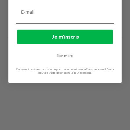
Email
Poser une question
Avis
Questions
0
0
Je m'inscris
Non merci
En vous inscrivant, vous acceptez de recevoir nos offres par e-mail. Vous
pouvez vous désinscrire à tout moment.
Aucun avis