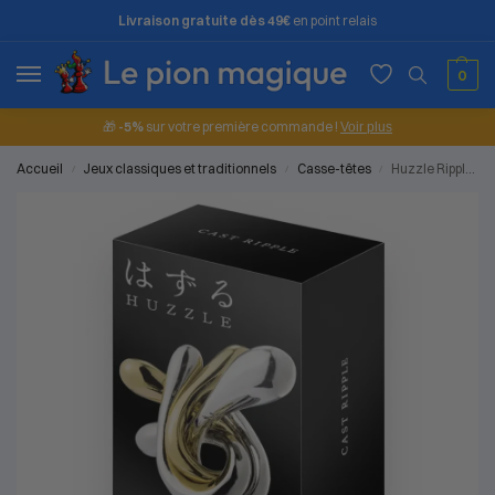
Livraison gratuite dès 49€
en point relais
0
🎁
-5%
sur votre première commande !
Voir plus
Accueil
Jeux classiques et traditionnels
Casse-têtes
Huzzle Ripple – niveau 5
/
/
/