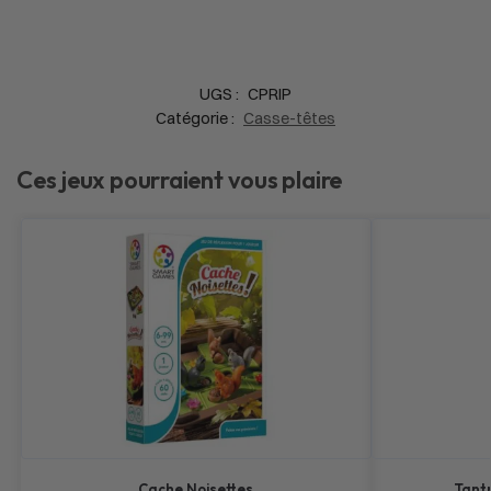
UGS :
CPRIP
Catégorie :
Casse-têtes
Ces jeux pourraient vous plaire
Cache Noisettes
Tantr