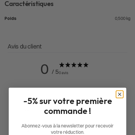
Caractéristiques
Poids
0,500 kg
Avis du client
0
/ 5
0 avis
5
0
%
-5% sur votre première
4
0
%
commande !
3
0
%
2
0
%
Abonnez-vous à la newsletter pour recevoir
1
0
%
votre réduction.