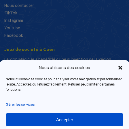
Nous contacter
TikTok
Instagram
Youtube
Facebook
Jeux de société à Caen
Le Pion Magique a bénéficié d’une subvention de la Région
Normandie dans le cadre de ses actions de structuration et de
Nous utilisons des cookies
développement.
Nous utilisons des cookies pour analyser votre navigation et personnaliser
le site. Acceptez ou refusez facilement. Refuser peut limiter certaines
fonctions.
Gérer les services
Accepter