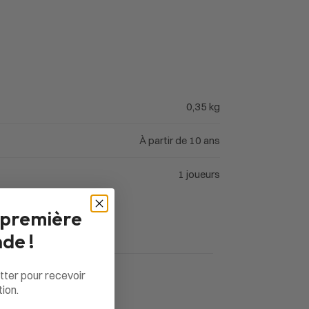
0,35 kg
À partir de 10 ans
1 joueurs
 première
de !
tter pour recevoir
ion.