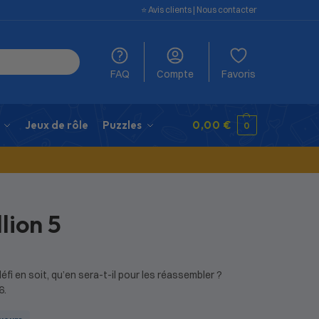
⭐️ Avis clients
|
Nous contacter
FAQ
Compte
Favoris
Jeux de rôle
Puzzles
0,00
€
0
lion 5
éfi en soit, qu’en sera-t-il pour les réassembler ?
6.