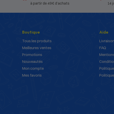
à partir de 49 € d’achats
14 j
Boutique
Aide
Tous les produits
Livraison
Meilleures ventes
FAQ
Promotions
Mentions
Nouveautés
Conditio
Mon compte
Politique
Mes favoris
Politiqu