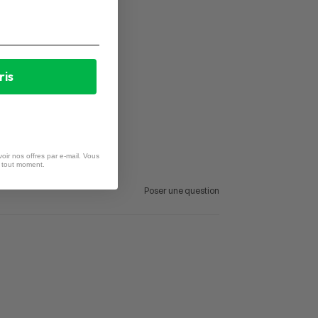
ris
oir nos offres par e-mail. Vous
à tout moment.
Poser une question