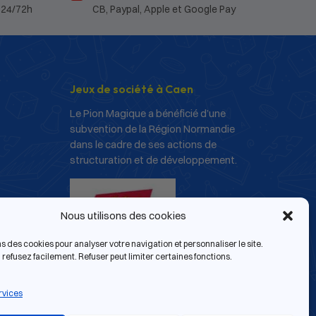
 24/72h
CB, Paypal, Apple et Google Pay
Jeux de société à Caen
Le Pion Magique a bénéficié d’une
subvention de la Région Normandie
dans le cadre de ses actions de
structuration et de développement.
Nous utilisons des cookies
ns des cookies pour analyser votre navigation et personnaliser le site.
refusez facilement. Refuser peut limiter certaines fonctions.
rvices