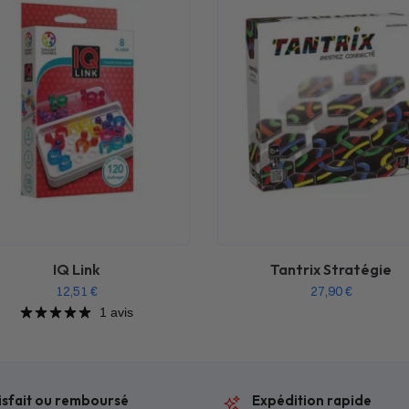
IQ Link
Tantrix Stratégie
12,51
€
27,90
€
1 avis
isfait ou remboursé
Expédition rapide