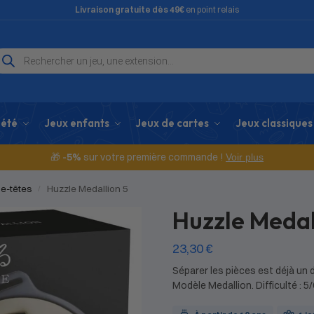
Livraison gratuite dès 49€
en point relais
iété
Jeux enfants
Jeux de cartes
Jeux classiques
🎁
-5%
sur votre première commande !
Voir plus
e-têtes
Huzzle Medallion 5
/
Huzzle Medal
23,30
€
Séparer les pièces est déjà un d
Modèle Medallion. Difficulté : 5/