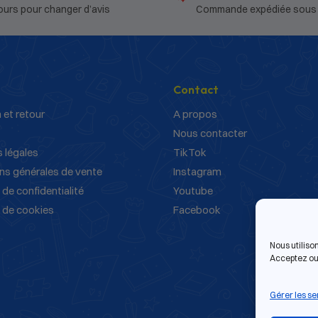
ours pour changer d’avis
Commande expédiée sous
Contact
 et retour
A propos
Nous contacter
 légales
TikTok
ns générales de vente
Instagram
 de confidentialité
Youtube
e de cookies
Facebook
Nous utiliso
Acceptez ou 
Gérer les se