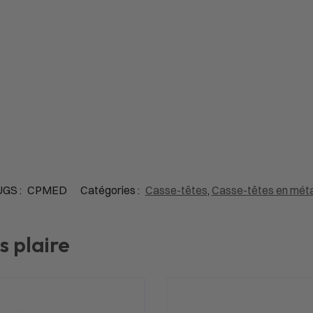
UGS :
CPMED
Catégories :
Casse-têtes
,
Casse-têtes en méta
s plaire