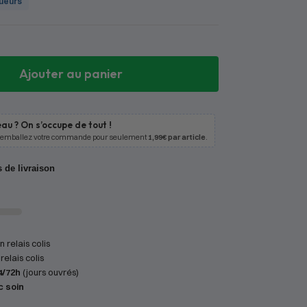
oueurs
Ajouter au panier
au ? On s’occupe de tout !
 emballez votre commande pour seulement
1,99€ par article
.
s de livraison
 relais colis
relais colis
4/72h
(jours ouvrés)
c soin