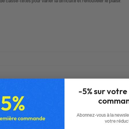
casse-têtes pour varier la difficulté et renouveler le plaisir.
-5% sur votre
comman
Abonnez-vous à la newsle
0
votre réduct
/ 5
0 avis