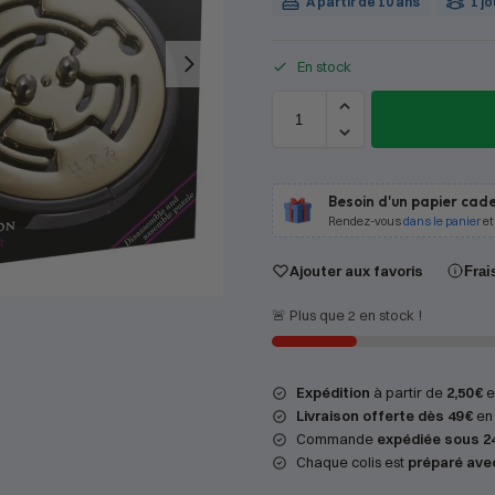
À partir de 10 ans
1 j
En stock
Besoin d'un papier cade
Rendez-vous
dans le panier
et
Ajouter aux favoris
Frai
🚨 Plus que 2 en stock !
Expédition
à partir de
2,50 €
en
Livraison offerte dès 49 €
en 
Commande
expédiée sous 2
Chaque colis est
préparé ave