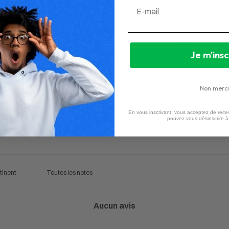
Email
5
0
%
4
0
%
Je m'insc
3
0
%
2
0
%
Non merci
1
0
%
En vous inscrivant, vous acceptez de recev
pouvez vous désinscrire 
Aucun avis