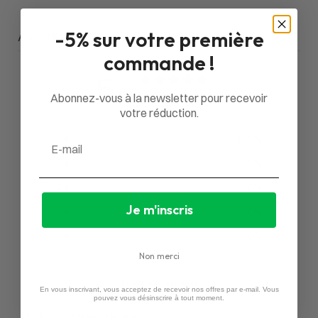
Avis du client
-5% sur votre première
commande !
5
/ 5
Abonnez-vous à la newsletter pour recevoir
1 avis
votre réduction.
5
100
%
Email
4
0
%
3
0
%
Je m'inscris
2
0
%
1
0
%
Non merci
Poser une question
En vous inscrivant, vous acceptez de recevoir nos offres par e-mail. Vous
pouvez vous désinscrire à tout moment.
Avis
Questions