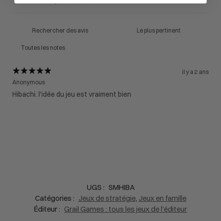
1
0
il y a 2 ans
Anonymous
Hibachi. l'idée du jeu est vraiment bien
UGS :
SMHIBA
Catégories :
Jeux de stratégie
,
Jeux en famille
Éditeur :
Grail Games : tous les jeux de l'éditeur