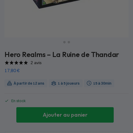
Hero Realms – La Ruine de Thandar
2 avis
17,80
€
À partir de 12 ans
1 à 5 joueurs
15 à 30min
En stock
Ajouter au panier