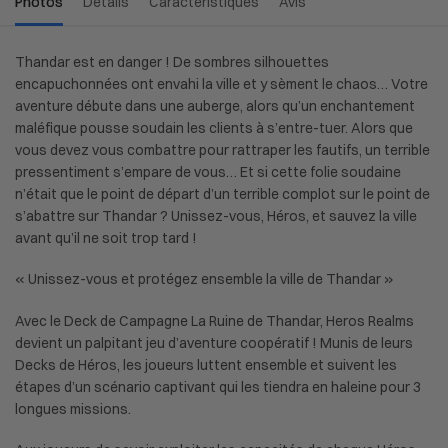
Photos
Détails
Caractéristiques
Avis
Thandar est en danger ! De sombres silhouettes
encapuchonnées ont envahi la ville et y sèment le chaos… Votre
aventure débute dans une auberge, alors qu’un enchantement
maléfique pousse soudain les clients à s’entre-tuer. Alors que
vous devez vous combattre pour rattraper les fautifs, un terrible
pressentiment s’empare de vous… Et si cette folie soudaine
n’était que le point de départ d’un terrible complot sur le point de
s’abattre sur Thandar ? Unissez-vous, Héros, et sauvez la ville
avant qu’il ne soit trop tard !
« Unissez-vous et protégez ensemble la ville de Thandar »
Avec le Deck de Campagne La Ruine de Thandar, Heros Realms
devient un palpitant jeu d’aventure coopératif ! Munis de leurs
Decks de Héros, les joueurs luttent ensemble et suivent les
étapes d’un scénario captivant qui les tiendra en haleine pour 3
longues missions.