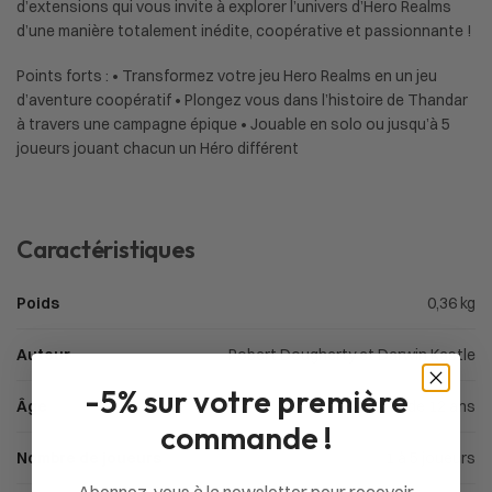
d’extensions qui vous invite à explorer l’univers d’Hero Realms
d’une manière totalement inédite, coopérative et passionnante !
Points forts : • Transformez votre jeu Hero Realms en un jeu
d’aventure coopératif • Plongez vous dans l’histoire de Thandar
à travers une campagne épique • Jouable en solo ou jusqu’à 5
joueurs jouant chacun un Héro différent
Caractéristiques
Poids
0,36 kg
Auteur
Robert Dougherty et Darwin Kastle
-5% sur votre première
Âge
À partir de 12 ans
commande !
Nombre de joueurs
1 à 5 joueurs
Abonnez-vous à la newsletter pour recevoir