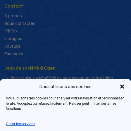
Contact
A propos
Nous contacter
TikTok
Instagram
Youtube
Facebook
Jeux de société à Caen
Le Pion Magique a bénéficié d’une subvention de la Région
Normandie dans le cadre de ses actions de structuration et de
Nous utilisons des cookies
développement.
Nous utilisons des cookies pour analyser votre navigation et personnaliser
le site. Acceptez ou refusez facilement. Refuser peut limiter certaines
fonctions.
Gérer les services