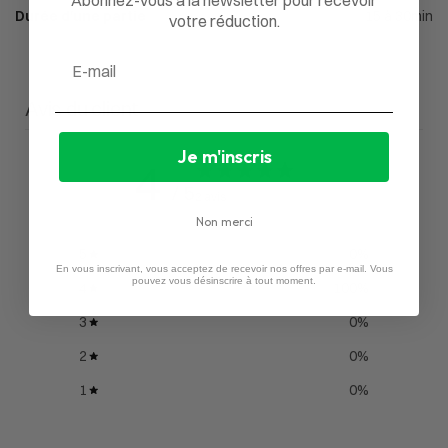
Durée d'une partie
15 à 30min
votre réduction.
Email
Avis du client
Je m'inscris
4
/ 5
2 avis
Non merci
5
0
%
En vous inscrivant, vous acceptez de recevoir nos offres par e-mail. Vous
pouvez vous désinscrire à tout moment.
4
100
%
3
0
%
2
0
%
1
0
%