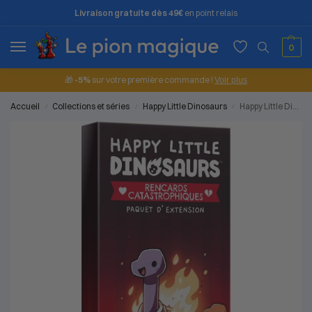
Livraison gratuite dès 49€
en point relais
0
🎁
-5%
sur votre première commande !
Voir plus
Accueil
Collections et séries
Happy Little Dinosaurs
Happy Little Dinosaurs : Rencards Catastrophiques Ext.
/
/
/