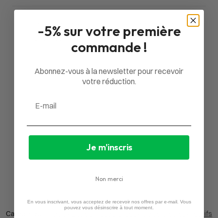
-5% sur votre première
commande !
Aucun avis
Abonnez-vous à la newsletter pour recevoir
votre réduction.
Email
Je m'inscris
Non merci
UGS :
NOHLD4
En vous inscrivant, vous acceptez de recevoir nos offres par e-mail. Vous
pouvez vous désinscrire à tout moment.
Catégories :
Happy Little Dinosaurs
,
Jeux d'apéro et jeux festifs