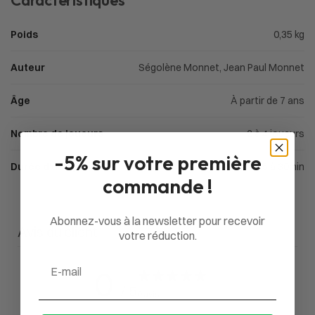
Caractéristiques
Poids
0,35 kg
Auteur
Ségolène Monnet, Jean Paul Monnet
Âge
À partir de 7 ans
Nombre de joueurs
2 à 4 joueurs
-5% sur votre première
Durée d'une partie
15 à 30min
commande !
Abonnez-vous à la newsletter pour recevoir
Avis du client
votre réduction.
Email
0
/ 5
0 avis