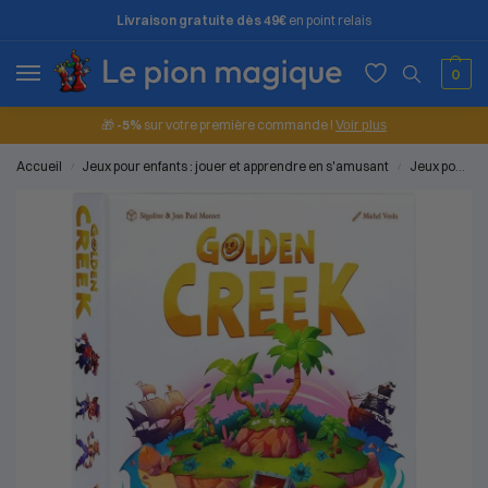
Livraison gratuite dès 49€
en point relais
0
🎁
-5%
sur votre première commande !
Voir plus
Accueil
Jeux pour enfants : jouer et apprendre en s'amusant
Jeux pour les enfants (5 à 7 ans)
/
/