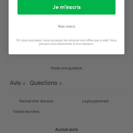
Je m'inscris
5
0
%
4
0
%
Non merci
3
0
%
2
0
%
En vous inscrivant, vous acceptez de recevoir nos offres par e-mail. Vous
pouvez vous désinscrire à tout moment.
1
0
%
Poser une question
Avis
Questions
0
0
Aucun avis