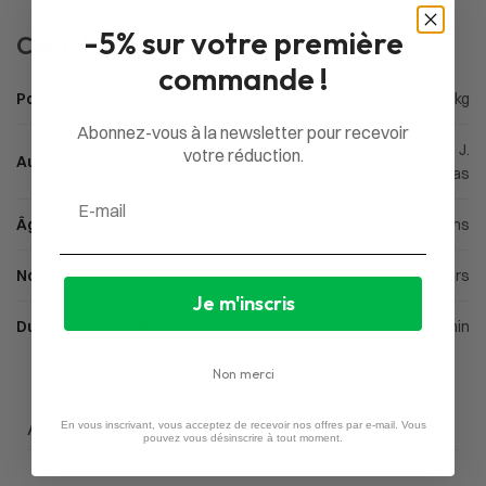
-5% sur votre première
Caractéristiques
commande !
Poids
0,45 kg
Abonnez-vous à la newsletter pour recevoir
D. Babicius, T. Kastanauskas, J.
votre réduction.
Auteur
Lapinskiene, M. Lapinskas
Email
Âge
À partir de 8 ans
Nombre de joueurs
1 à 6 joueurs
Je m'inscris
Durée d'une partie
15 à 30min
Non merci
Avis du client
En vous inscrivant, vous acceptez de recevoir nos offres par e-mail. Vous
pouvez vous désinscrire à tout moment.