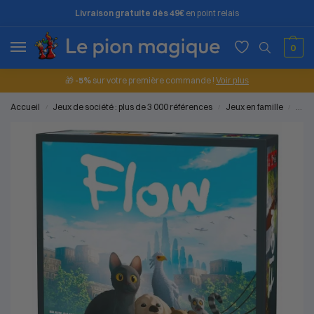
Livraison gratuite dès 49€
en point relais
0
🎁
-5%
sur votre première commande !
Voir plus
Accueil
Jeux de société : plus de 3 000 références
Jeux en famille
Flo
/
/
/