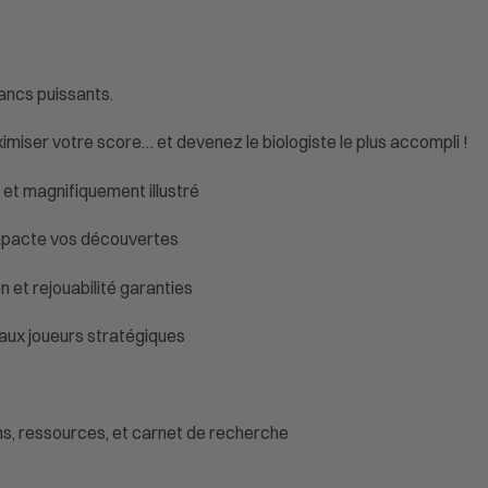
ancs puissants.
iser votre score… et devenez le biologiste le plus accompli !
l et magnifiquement illustré
 impacte vos découvertes
 et rejouabilité garanties
ux joueurs stratégiques
ns, ressources, et carnet de recherche