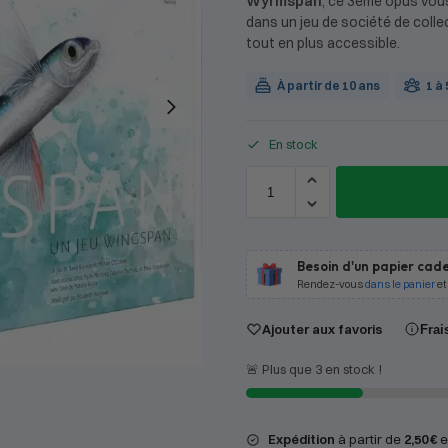
Wyrmspan
, ce 3ème opus vou
dans un jeu de société de coll
tout en plus accessible.
À partir de 10 ans
1 à
En stock
Besoin d'un papier cade
Rendez-vous
dans le panier
et
Ajouter aux favoris
Frai
🚨 Plus que 3 en stock !
Expédition
à partir de
2,50 €
en