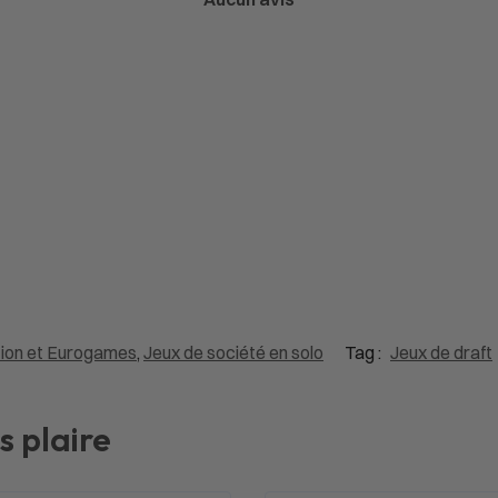
tion et Eurogames
,
Jeux de société en solo
Tag :
Jeux de draft
s plaire