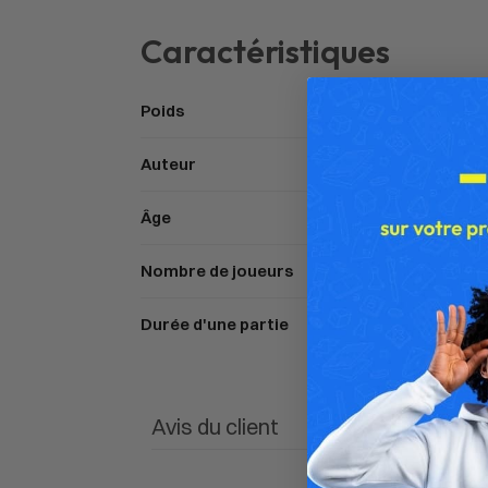
Caractéristiques
Poids
Auteur
Âge
Nombre de joueurs
Durée d'une partie
Avis du client