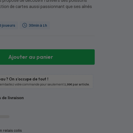
s propose de découvrir l’univers des poissons
ection de cartes aussi passionnant que ses aînés
 5 joueurs
30min à 1h
Ajouter au panier
au ? On s’occupe de tout !
 emballez votre commande pour seulement
1,99€ par article
.
s de livraison
 relais colis