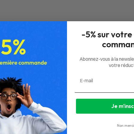
-5% sur votre
comman
Abonnez-vous à la newsle
votre réduct
Email
Je m'insc
Non merci