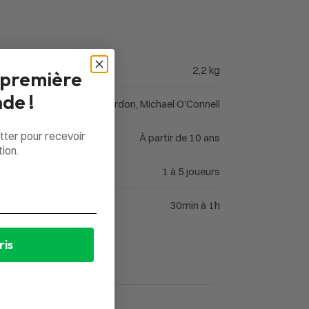
2,2 kg
 première
de !
David Gordon, Michael O'Connell
tter pour recevoir
À partir de 10 ans
ion.
1 à 5 joueurs
30min à 1h
ris