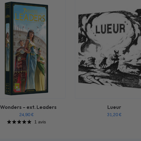
 Wonders – ext. Leaders
Lueur
24,90
€
31,20
€
1 avis