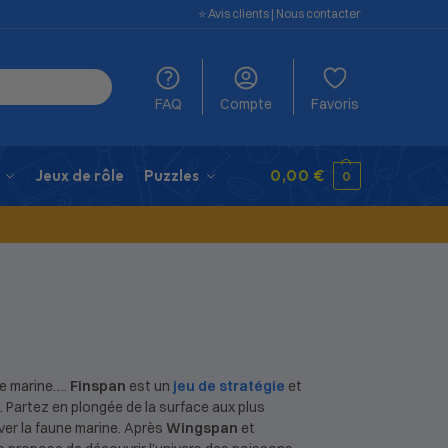
⭐️ Avis clients
|
Nous contacter
FAQ
Compte
Favoris
Jeux de rôle
Puzzles
0,00
€
0
ie marine….
Finspan
est un
jeu de stratégie
et
. Partez en plongée de la surface aux plus
er la faune marine. Après
Wingspan
et