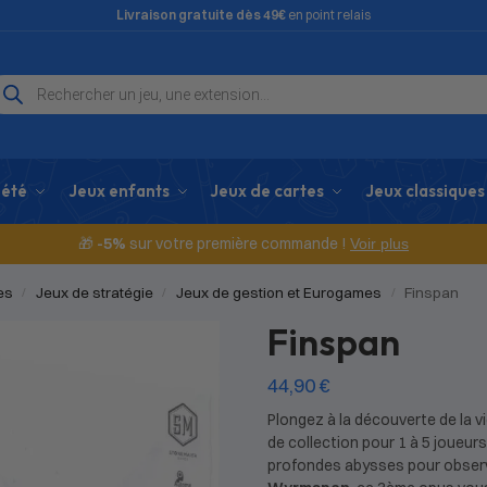
Livraison gratuite dès 49€
en point relais
iété
Jeux enfants
Jeux de cartes
Jeux classiques
🎁
-5%
sur votre première commande !
Voir plus
es
Jeux de stratégie
Jeux de gestion et Eurogames
Finspan
/
/
/
Finspan
44,90
€
Plongez à la découverte de la v
de collection pour 1 à 5 joueurs
profondes abysses pour observ