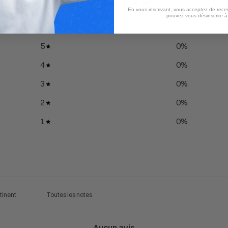
0
En vous inscrivant, vous acceptez de recev
/ 5
pouvez vous désinscrire 
0 avis
5
0
%
4
0
%
3
0
%
2
0
%
1
0
%
Aucun avis