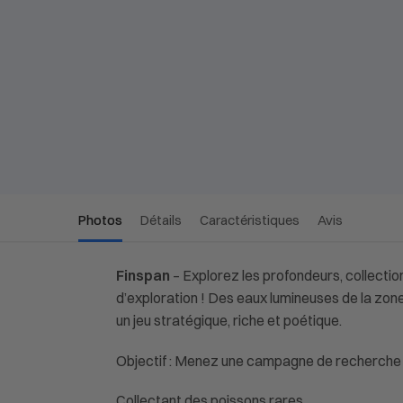
Photos
Détails
Caractéristiques
Avis
Finspan
– Explorez les profondeurs, collectio
d’exploration ! Des eaux lumineuses de la zon
un jeu stratégique, riche et poétique.
Objectif : Menez une campagne de recherche su
Collectant des poissons rares,