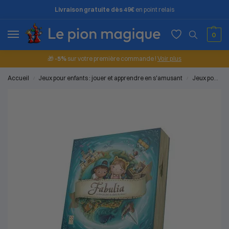
Livraison gratuite dès 49€
en point relais
0
🎁
-5%
sur votre première commande !
Voir plus
Accueil
Jeux pour enfants : jouer et apprendre en s'amusant
Jeux pour les petits (2 à 4 ans)
/
/