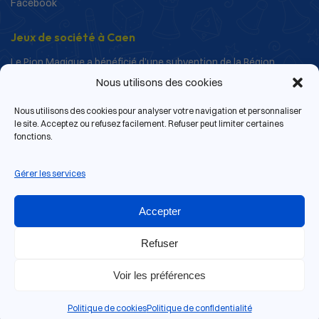
Facebook
Jeux de société à Caen
Le Pion Magique a bénéficié d’une subvention de la Région
Normandie dans le cadre de ses actions de structuration et de
Nous utilisons des cookies
développement.
Nous utilisons des cookies pour analyser votre navigation et personnaliser
le site. Acceptez ou refusez facilement. Refuser peut limiter certaines
fonctions.
Gérer les services
Accepter
Refuser
Voir les préférences
13 rue de Bras, 14000 Caen
© 2026 Le Pion Magique | Tous droits réservés.
Politique de cookies
Politique de confidentialité
Site web réalisé par
Antoine Gouin
.