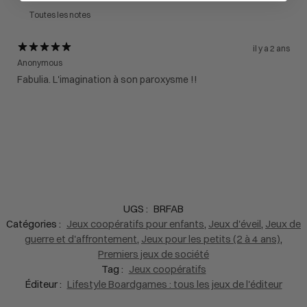
il y a 2 ans
Anonymous
Fabulia. L'imagination à son paroxysme !!
UGS :
BRFAB
Catégories :
Jeux coopératifs pour enfants
,
Jeux d'éveil
,
Jeux de
guerre et d'affrontement
,
Jeux pour les petits (2 à 4 ans)
,
Premiers jeux de société
Tag :
Jeux coopératifs
Éditeur :
Lifestyle Boardgames : tous les jeux de l'éditeur