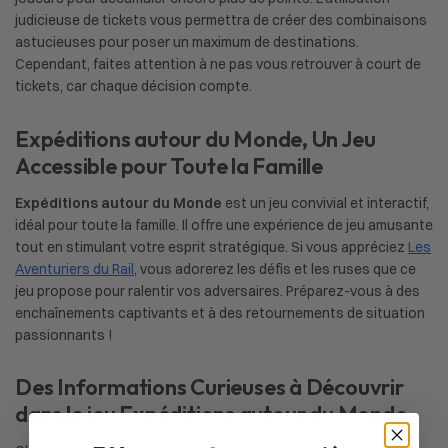
judicieuse de tickets vous permettra de créer des combinaisons
astucieuses pour poser un maximum de destinations.
Cependant, faites attention à ne pas vous retrouver à court de
tickets, car chaque décision compte.
Expéditions autour du Monde, Un Jeu
Accessible pour Toute la Famille
Expéditions autour du Monde
est un jeu convivial et interactif,
idéal pour toute la famille. Il offre une expérience de jeu amusante
tout en stimulant votre esprit stratégique. Si vous appréciez
Les
Aventuriers du Rail
, vous adorerez les défis et les ruses que ce
jeu propose pour ralentir vos adversaires. Préparez-vous à des
enchaînements captivants et à des retournements de situation
passionnants !
Des Informations Curieuses à Découvrir
dans le jeu Expéditions autour du Monde