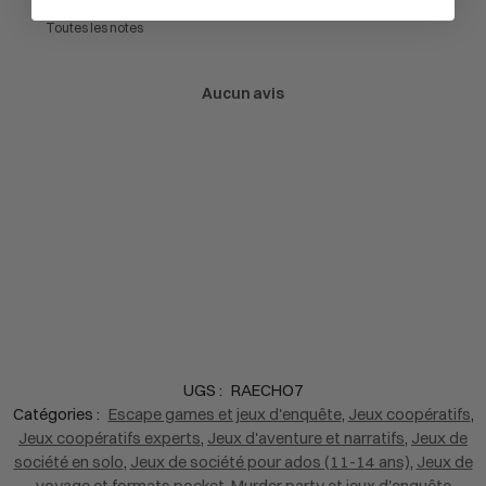
Aucun avis
UGS :
RAECHO7
Catégories :
Escape games et jeux d'enquête
,
Jeux coopératifs
,
Jeux coopératifs experts
,
Jeux d'aventure et narratifs
,
Jeux de
société en solo
,
Jeux de société pour ados (11-14 ans)
,
Jeux de
voyage et formats pocket
,
Murder party et jeux d'enquête