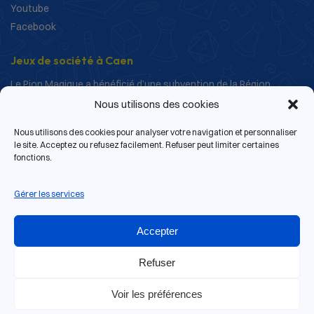
Youtube
Facebook
Jeux de société à Caen
Le Pion Magique a bénéficié d’une subvention de la Région
Normandie dans le cadre de ses actions de structuration et de
Nous utilisons des cookies
développement.
Nous utilisons des cookies pour analyser votre navigation et personnaliser
le site. Acceptez ou refusez facilement. Refuser peut limiter certaines
fonctions.
Gérer les services
Accepter
Refuser
Voir les préférences
13 rue de Bras, 14000 Caen