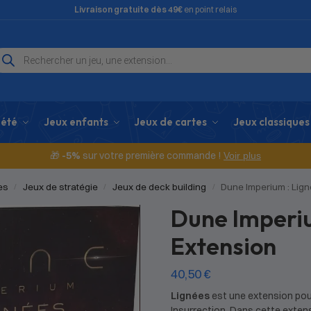
Livraison gratuite dès 49€
en point relais
iété
Jeux enfants
Jeux de cartes
Jeux classiques
🎁
-5%
sur votre première commande !
Voir plus
es
Jeux de stratégie
Jeux de deck building
Dune Imperium : Lig
/
/
/
Dune Imperiu
Extension
40,50
€
Lignées
est une extension pour
Insurrection. Dans cette extens