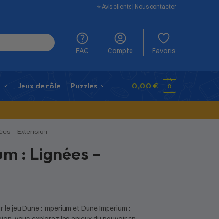
⭐️ Avis clients
|
Nous contacter
FAQ
Compte
Favoris
Jeux de rôle
Puzzles
0,00
€
0
nées – Extension
m : Lignées –
 le jeu Dune : Imperium et Dune Imperium :
ion, vous explorez les enjeux du pouvoir en