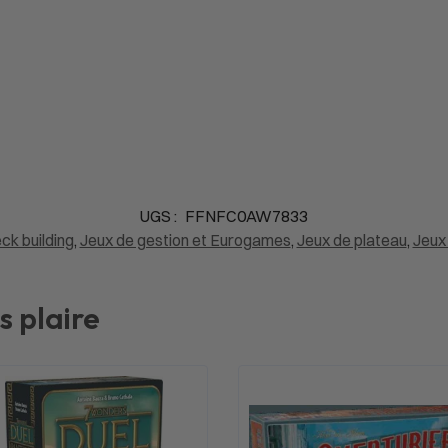
UGS :
FFNFC0AW7833
ck building
,
Jeux de gestion et Eurogames
,
Jeux de plateau
,
Jeux
s plaire