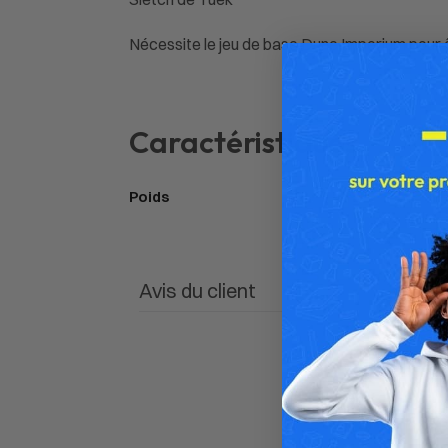
Nécessite le jeu de base Dune Imperium pour ê
Caractéristiques
Poids
Avis du client