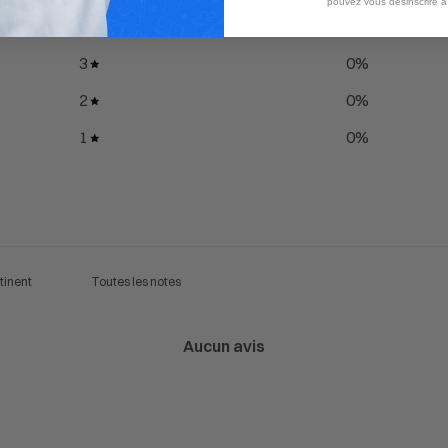
pouvez vous désinscrire 
4
0
%
3
0
%
2
0
%
1
0
%
Aucun avis