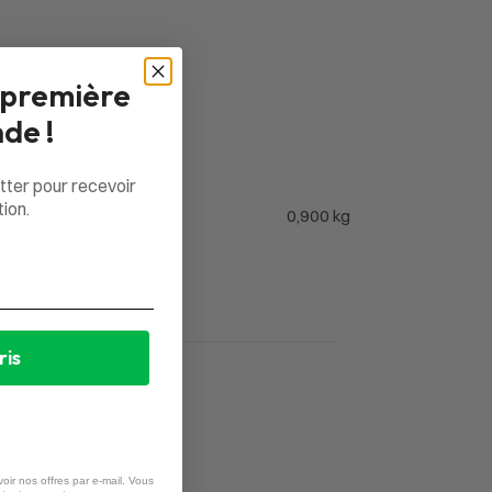
 première
de !
tter pour recevoir
ion.
0,900 kg
ris
oir nos offres par e-mail. Vous