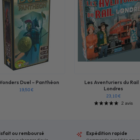
Wonders Duel – Panthéon
Les Aventuriers du Rail
Londres
19,50
€
23,10
€
2 avis
isfait ou remboursé
Expédition rapide