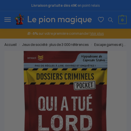
Livraison gratuite dès 49€
en point relais
0
🎁
-5%
sur votre première commande !
Voir plus
Accueil
Jeux de société : plus de 3 000 références
Escape games et jeux d'enquête
/
/