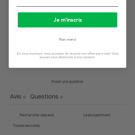
/ 5
0 avis
Je m'inscris
5
0
%
4
0
%
Non merci
3
0
%
2
0
%
En vous inscrivant, vous acceptez de recevoir nos offres par e-mail. Vous
pouvez vous désinscrire à tout moment.
1
0
%
Poser une question
Avis
Questions
0
0