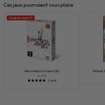
Ces jeux pourraient vous plaire
Coup de coeur 🤍
Micro Macro Crime City
Unlock 
24,50
€
1 avis