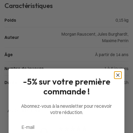
Caractéristiques
Poids
0,15 kg
Morgan Rauscent, Jules Burghardt,
Auteur
Maxime Perrin
Âge
À partir de 14 ans
Nombre de joueurs
1 à 6 joueurs
-5% sur votre première
Durée d'une partie
30min à 1h
commande !
Abonnez-vous à la newsletter pour recevoir
Avis du client
votre réduction.
Email
0