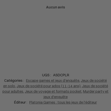
Aucun avis
UGS :
ASDCPLR
Catégories :
Escape games et jeux d'enquête
,
Jeux de société
en solo
,
Jeux de société pour ados (11-14 ans)
,
Jeux de société
pour adultes
,
Jeux de voyage et formats pocket
,
Murder party et
jeux d'enquête
Éditeur :
Platonia Games : tous les jeux de l'éditeur