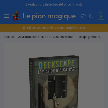
Livraison gratuite dès 49€
en point relais
0
🎁
-5%
sur votre première commande !
Voir plus
Accueil
Jeux de société : plus de 3 000 références
Escape games et jeux d'enquête
/
/