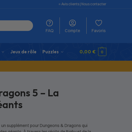
⭐️ Avis clients
|
Nous contacter
FAQ
Compte
Favoris
Jeux de rôle
Puzzles
0,00
€
0
ragons 5 – La
éants
est un supplément pour Dungeons & Dragons qui
des géants. À travers les récits de Bigby et de la