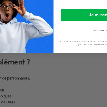
Je m'insc
Non merci
r influence.
En vous inscrivant, vous acceptez de recev
rios riches et immersifs autour des géants.
pouvez vous désinscrire 
pplément ?
n de personnages.
on.
épiques.
e de D&D.