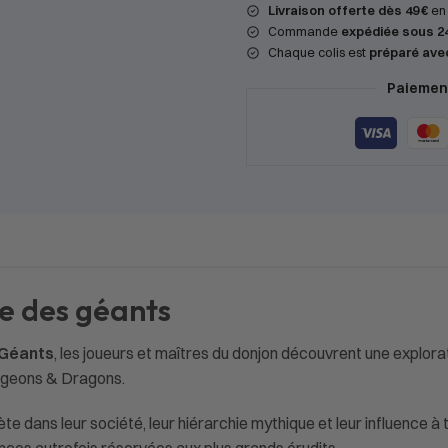
Livraison offerte dès 49 €
en 
Commande
expédiée sous 2
Chaque colis est
préparé ave
Paiement
e des géants
 Géants
, les joueurs et maîtres du donjon découvrent une explorati
ngeons & Dragons.
dans leur société, leur hiérarchie mythique et leur influence à t
ces autrefois réservées aux plus grands érudits.