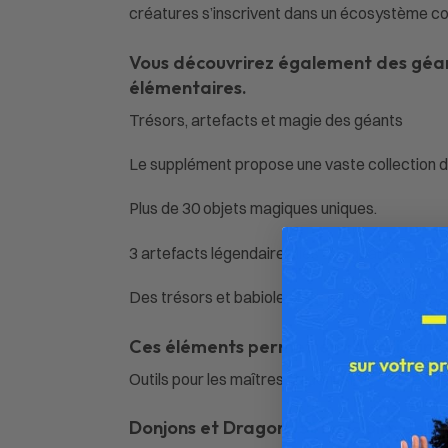
créatures s’inscrivent dans un écosystème co
Vous découvrirez également des géants
élémentaires.
Trésors, artefacts et magie des géants
Le supplément propose une vaste collection d’
Plus de 30 objets magiques uniques.
3 artefacts légendaires liés aux géants.
Des trésors et babioles fascinants trouvés da
Ces éléments permettent d’enrichir l
Outils pour les maîtres du donjon
Donjons et Dragons 5 : La Gloire des