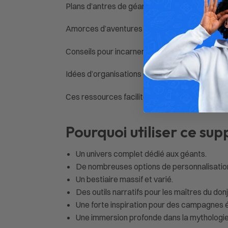
Plans d’antres de géants.
Amorces d’aventures prêtes à jouer.
Conseils pour incarner et diriger des géants.
Idées d’organisations et de sociétés liées à leu
Ces ressources facilitent la création de scéna
Pourquoi utiliser ce su
Un univers complet dédié aux géants.
De nombreuses options de personnalisatio
Un bestiaire massif et varié.
Des outils narratifs pour les maîtres du donj
Une forte inspiration pour des campagnes 
Une immersion profonde dans la mythologi