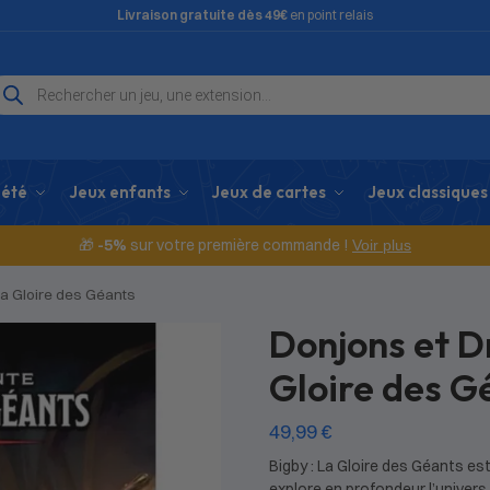
Livraison gratuite dès 49€
en point relais
iété
Jeux enfants
Jeux de cartes
Jeux classiques
🎁
-5%
sur votre première commande !
Voir plus
La Gloire des Géants
Donjons et D
Gloire des G
49,99
€
Bigby : La Gloire des Géants 
explore en profondeur l’univers 