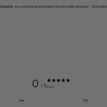
 Géants
, vos aventures prennent une nouvelle ampleur… littérale
0
/ 5
0 avis
5
0
%