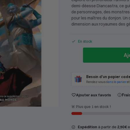
demi-déesse Diancastra, ce gui
de personnages, des monstres 
pour les maîtres du donjon. Un
dimension aux royaumes des g
En stock
Aj
Besoin d'un papier cade
Rendez-vous
dans le panier
et
Ajouter aux favoris
Frai
🚨 Plus que 1 en stock !
Expédition
à partir de
2,50 €
en