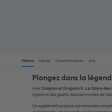
Photos
Détails
Caractéristiques
Avis
Plongez dans la légend
Avec
Donjons et Dragons 5 : La Gloire des
mystères des géants dans les mondes de Du
Ce supplément propose une immersion complète 
et Diancastra, vous accédez à des connaissan