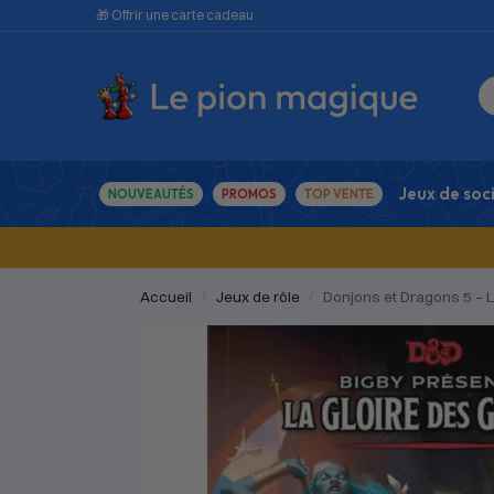
🎁 Offrir une carte cadeau
Jeux de soc
NOUVEAUTÉS
PROMOS
TOP VENTE
Accueil
Jeux de rôle
Donjons et Dragons 5 – 
/
/