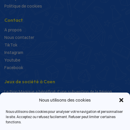
Politique de cookies
Contact
A propos
Nous contacter
TikTok
Instagram
Youtube
Facebook
Jeux de société à Caen
Le Pion Magique a bénéficié d’une subvention de la Région
Normandie dans le cadre de ses actions de structuration et de
Nous utilisons des cookies
développement.
Nous utilisons des cookies pour analyser votre navigation et personnaliser
le site. Acceptez ou refusez facilement. Refuser peut limiter certaines
fonctions.