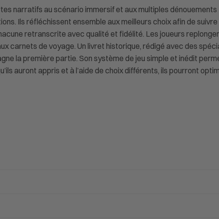
tes narratifs au scénario immersif et aux multiples dénouements 
ions. Ils réfléchissent ensemble aux meilleurs choix afin de suivre
cune retranscrite avec qualité et fidélité. Les joueurs replongen
aux carnets de voyage. Un livret historique, rédigé avec des spéci
e la première partie. Son système de jeu simple et inédit permet 
’ils auront appris et à l’aide de choix différents, ils pourront opt