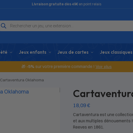
Livraison gratuite dès 49€
en point relais
iété
Jeux enfants
Jeux de cartes
Jeux classiques
🎁
-5%
sur votre première commande !
Voir plus
Cartaventura Oklahoma
Cartaventur
18,09
€
Cartaventura est une collection
et aux multiples dénouements !
Reeves en 1861.