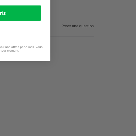
ris
Poser une question
oir nos offres par e-mail. Vous
à tout moment.