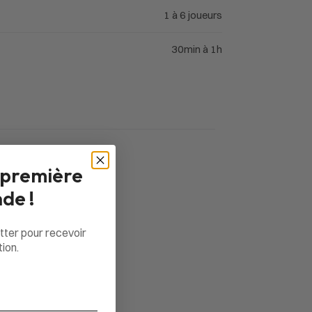
1 à 6 joueurs
30min à 1h
 première
de !
tter pour recevoir
ion.