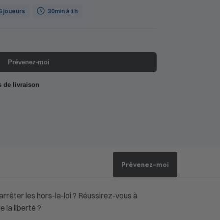
 6 joueurs
30min à 1h
Prévenez-moi
s de livraison
Prévenez-moi
rêter les hors-la-loi ? Réussirez-vous à
 la liberté ?