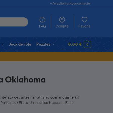
⭐️ Avis clients
|
Nous contacter
FAQ
Compte
Favoris
Jeux de rôle
Puzzles
0,00
€
0
a Oklahoma
 de jeux de cartes narratifs au scénario immersif
 Partez aux Etats-Unis sur les traces de Bass