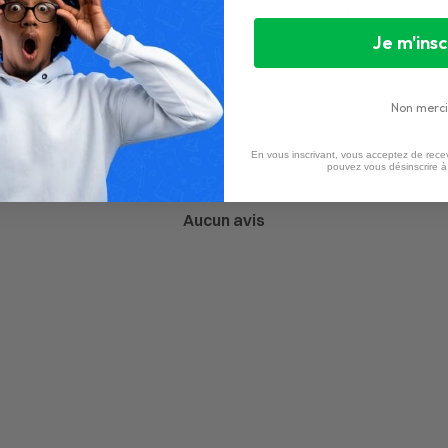
1
0
%
Je m'insc
Non merci
En vous inscrivant, vous acceptez de recev
pouvez vous désinscrire 
Aucun avis