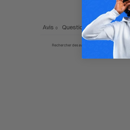
Avis
Questions
0
0