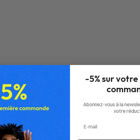
0
-5% sur votre
/ 5
0 avis
comman
5
0
%
Abonnez-vous à la newsle
4
0
%
votre réduct
3
0
%
Email
2
0
%