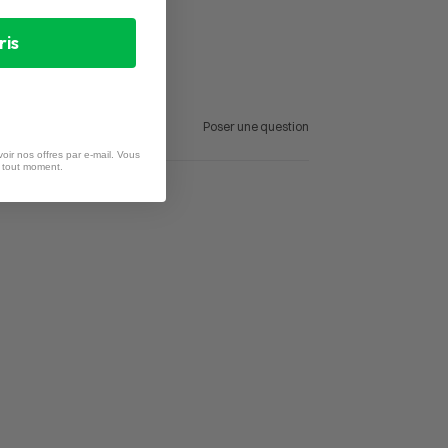
ris
Poser une question
oir nos offres par e-mail. Vous
à tout moment.