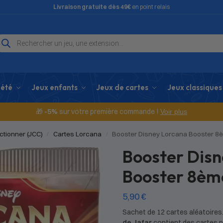
Livraison gratuite dès 49€
en point relais
iété
Jeux enfants
Jeux de cartes
Jeux classiques
🎁
-5%
sur votre première commande !
Voir plus
ctionner (JCC)
Cartes Lorcana
Booster Disney Lorcana Booster 
/
/
Booster Disn
Booster 8è
5,90
€
Sachet de 12 cartes aléatoire
de Jafar
contient des cartes p