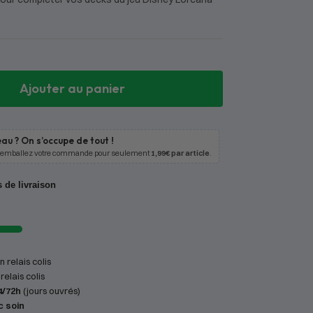
Ajouter au panier
au ? On s’occupe de tout !
 emballez votre commande pour seulement
1,99€ par article
.
s de livraison
 relais colis
relais colis
4/72h
(jours ouvrés)
c soin