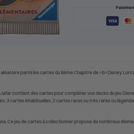
Paiement
léatoire parmi les cartes du 8ème Chapitre de >b>Disney Lorcana
afar contient des cartes pour compléter vos decks du jeu Disn
 3 cartes inhabituelles, 2 cartes rares ou très rares ou légendair
rcana. Ce jeu de cartes à collectionner propose de nombreux éleme