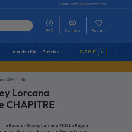
⭐️ Avis clients
|
Nous contacter
FAQ
Compte
Favoris
Jeux de rôle
Puzzles
0,00
€
0
8ème CHAPITRE
ey Lorcana
me CHAPITRE
s… Le
Booster Disney Lorcana TCG
Le Règne
our compléter vos decks du jeu Disney Lorcana