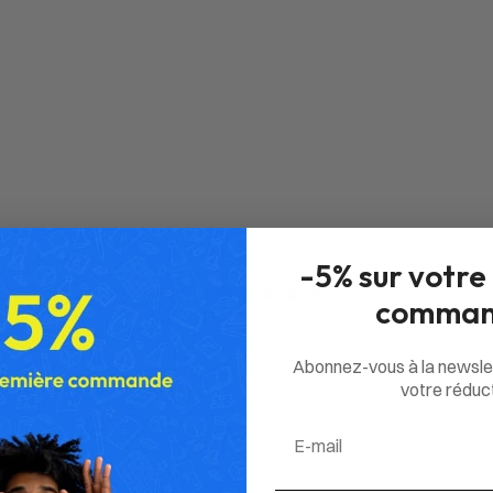
-5% sur votre
0
comman
/ 5
0 avis
Abonnez-vous à la newsle
5
0
%
votre réduct
4
0
%
Email
3
0
%