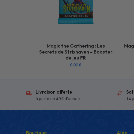
Magic the Gathering : Les
Magi
Secrets de Strixhaven – Booster
de jeu FR
6,00
€
Livraison offerte
Sat
à partir de 49 € d’achats
14 j
Boutique
Aide