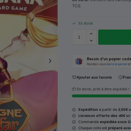
TCG.
En stock
Besoin d'un papier cade
Rendez-vous
dans le panier
et
Ajouter aux favoris
Frai
📦 En stock, prêt à être expédié !
Expédition
à partir de
2,50 €
en
Livraison offerte dès 49 €
en 
Commande
expédiée sous 2
Chaque colis est
préparé ave