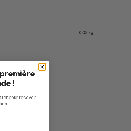
0,02 kg
 première
de !
tter pour recevoir
ion.