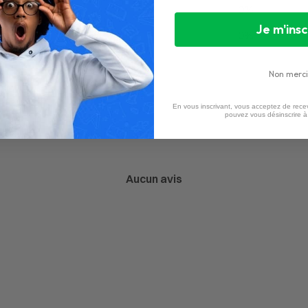
2
0
%
Je m'insc
1
0
%
Non merci
En vous inscrivant, vous acceptez de recev
pouvez vous désinscrire 
Aucun avis