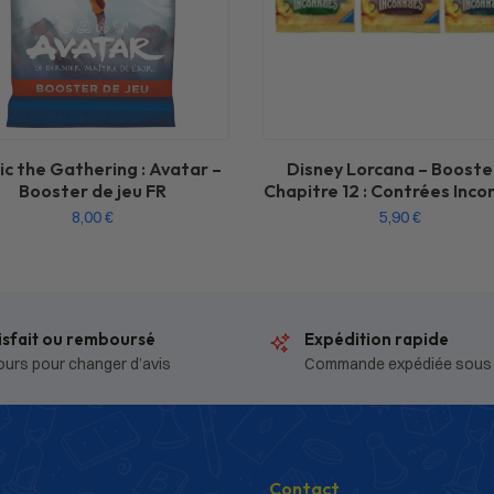
c the Gathering : Avatar –
Disney Lorcana – Booste
Booster de jeu FR
Chapitre 12 : Contrées Inco
8,00
€
5,90
€
isfait ou remboursé
Expédition rapide
ours pour changer d’avis
Commande expédiée sous
Contact