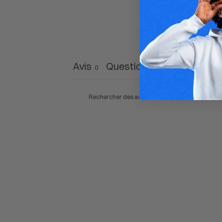
Avis
Questions
0
0