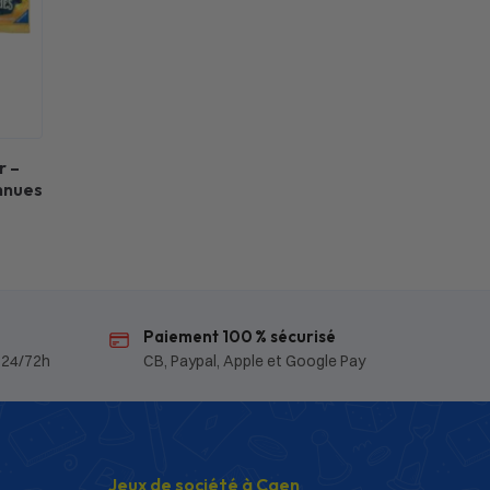
r –
nnues
Paiement 100 % sécurisé
 24/72h
CB, Paypal, Apple et Google Pay
Jeux de société à Caen