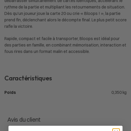
débarrasser simultanément de cartes identiques, accélérant le
rythme de la partie et multipliant les retournements de situation.
Dès qu’un joueur joue la carte 20 ou crie « Bloops ! », la partie
prend fin, déclenchant alors le décompte final. Le plus petit score
rafle la victoire.
Rapide, compact et facile à transporter, Bloops est idéal pour
des parties en famille, en combinant mémorisation, interaction et
fous rires dans un format malin et accessible.
Caractéristiques
Poids
0,350 kg
Avis du client