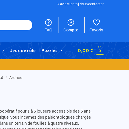
⭐️ Avis clients
|
Nous contacter
FAQ
Compte
Favoris
Jeux de rôle
Puzzles
0,00
€
0
té
Archeo
/
oopératif pour 1 à 5 joueurs accessible dès 5 ans.
ogique, vous incarnez des paléontologues chargés
ans un terrain de fouilles à quatre niveaux.