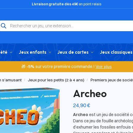
Livraison gratuite dès 49€
en point relais
iété
Jeux enfants
Jeux de cartes
Jeux classiques
🎁
-5%
sur votre première commande !
Voir plus
en s'amusant
Jeux pour les petits (2 à 4 ans)
Premiers jeux de socié
/
/
Archeo
24,90
€
Archeo
est un jeu de société c
Dans ce jeu de fouille archéol
d’exhumer les fossiles enfouis d