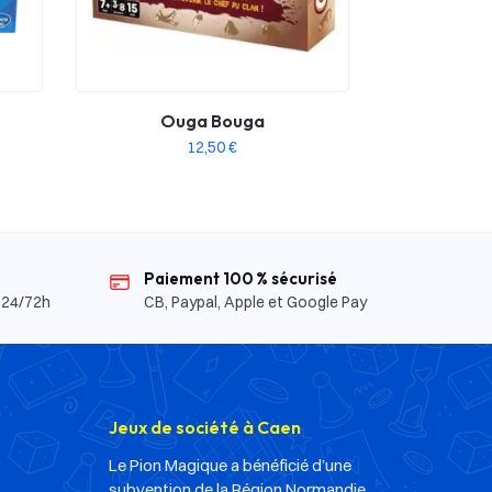
Ouga Bouga
12,50
€
Paiement 100 % sécurisé
 24/72h
CB, Paypal, Apple et Google Pay
Jeux de société à Caen
Le Pion Magique a bénéficié d’une
subvention de la Région Normandie