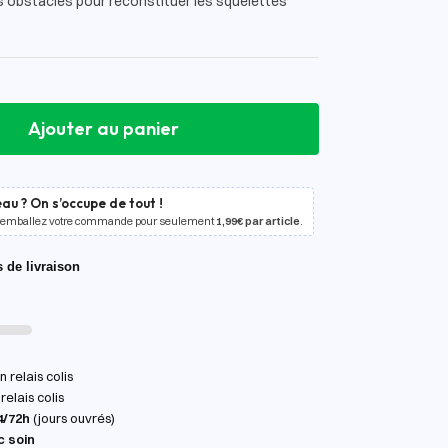
s obstacles pour reconstituer les squelettes
Ajouter au panier
au ? On s’occupe de tout !
 emballez votre commande pour seulement
1,99€ par article
.
s de livraison
 relais colis
relais colis
4/72h
(jours ouvrés)
c soin