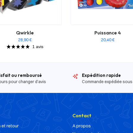
Qwirkle
Puissance 4
28,90
€
20,40
€
1 avis
isfait ou remboursé
Expédition rapide
ours pour changer d’avis
Commande expédiée sous
Contact
 et retour
A propos