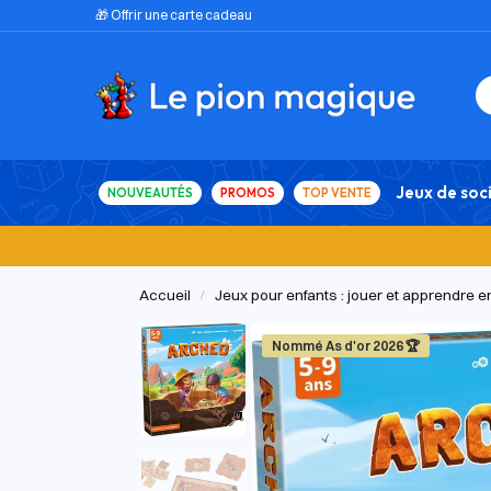
🎁 Offrir une carte cadeau
Jeux de soc
NOUVEAUTÉS
PROMOS
TOP VENTE
Accueil
Jeux pour enfants : jouer et apprendre 
/
Nommé As d'or 2026 🏆