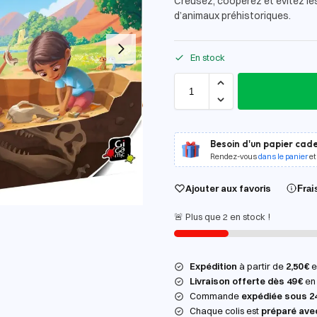
Creusez, coopérez et évitez le
d’animaux préhistoriques.
En stock
Besoin d'un papier cade
Rendez-vous
dans le panier
et
Ajouter aux favoris
Frai
🚨 Plus que 2 en stock !
Expédition
à partir de
2,50 €
en
Livraison offerte dès 49 €
en 
Commande
expédiée sous 2
Chaque colis est
préparé ave