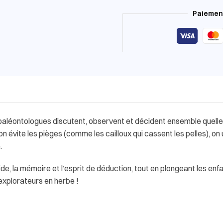
Paiement
s paléontologues discutent, observent et décident ensemble quelle
 on évite les pièges (comme les cailloux qui cassent les pelles), on
.
de, la mémoire et l’esprit de déduction, tout en plongeant les enf
s explorateurs en herbe !