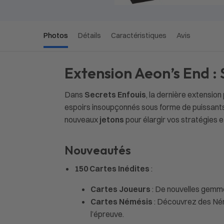
Photos
Détails
Caractéristiques
Avis
Extension Aeon’s End : 
Dans
Secrets Enfouis
, la dernière extension 
espoirs insoupçonnés sous forme de puissants 
nouveaux
jetons
pour élargir vos stratégies 
Nouveautés
150 Cartes Inédites
:
Cartes Joueurs
: De nouvelles gemmes
Cartes Némésis
: Découvrez des Némé
l’épreuve.