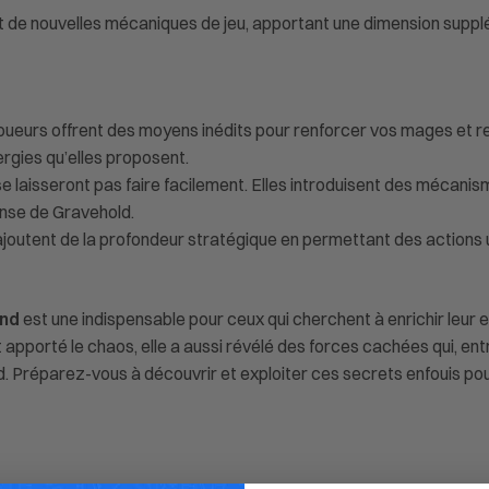
nt de nouvelles mécaniques de jeu, apportant une dimension suppl
Joueurs offrent des moyens inédits pour renforcer vos mages et r
ergies qu’elles proposent.
e laisseront pas faire facilement. Elles introduisent des mécanis
ense de Gravehold.
ajoutent de la profondeur stratégique en permettant des actions
End
est une indispensable pour ceux qui cherchent à enrichir leur 
apporté le chaos, elle a aussi révélé des forces cachées qui, ent
. Préparez-vous à découvrir et exploiter ces secrets enfouis po