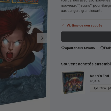
vos parties avec 150 nouvelles 
nouveaux **jetons** pour élargi
aux dangers grandissants.
Victime de son succès
Ajouter aux favoris
Frai
Souvent achetés ensembl
Aeon’s End
45,90
€
Ajouter au p