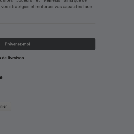
cartes **Joueurs** et **Némésis** ainsi que de
r vos stratégies et renforcer vos capacités face
Prévenez-moi
s de livraison
e
anier