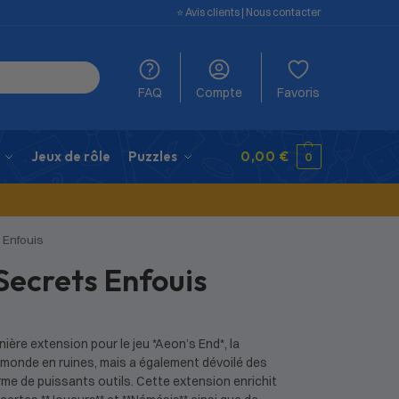
⭐️ Avis clients
|
Nous contacter
FAQ
Compte
Favoris
Jeux de rôle
Puzzles
0,00
€
0
 Enfouis
Secrets Enfouis
nière extension pour le jeu *Aeon’s End*, la
 monde en ruines, mais a également dévoilé des
e de puissants outils. Cette extension enrichit