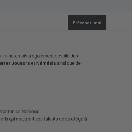
Prévenez-moi
en ruines, mais a également dévoilé des
cartes
Joueurs
et
Némésis
ainsi que de
ffronter les Némésis.
fis qui mettront vos talents de stratège à