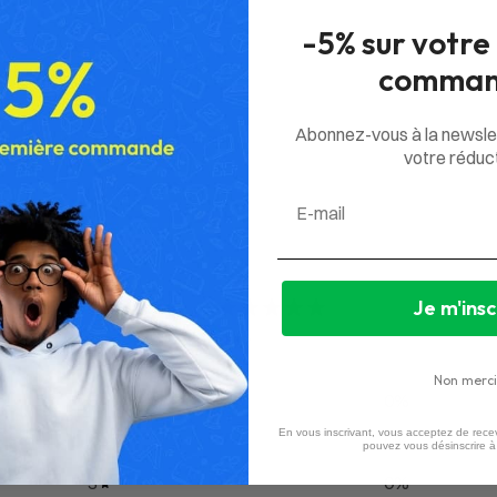
-5% sur votre
comman
Abonnez-vous à la newsle
votre réduct
Email
0
Je m'insc
/ 5
0 avis
Non merci
5
0
%
En vous inscrivant, vous acceptez de recev
4
0
%
pouvez vous désinscrire 
3
0
%