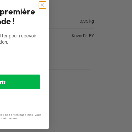
 première
de !
0,35 kg
tter pour recevoir
Kevin RILEY
ion.
ris
oir nos offres par e-mail. Vous
à tout moment.