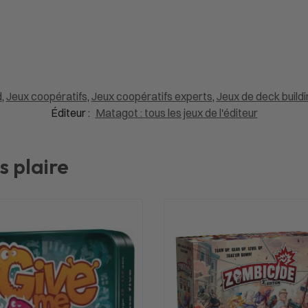
d
,
Jeux coopératifs
,
Jeux coopératifs experts
,
Jeux de deck buildi
Éditeur :
Matagot : tous les jeux de l'éditeur
s plaire