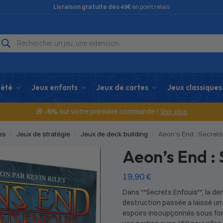
Livraison gratuite dès 49€
en point relais
iété
Jeux enfants
Jeux de cartes
Jeux classiques
🎁
-5%
sur votre première commande !
Voir plus
es
Jeux de stratégie
Jeux de deck building
Aeon’s End : Secrets
/
/
/
Aeon’s End : 
19,90
€
Dans **Secrets Enfouis**, la der
destruction passée a laissé un
espoirs insoupçonnés sous form