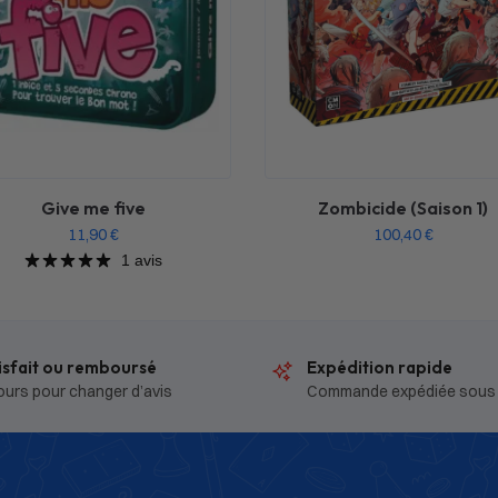
Give me five
Zombicide (Saison 1)
11,90
€
100,40
€
1 avis
isfait ou remboursé
Expédition rapide
ours pour changer d’avis
Commande expédiée sous