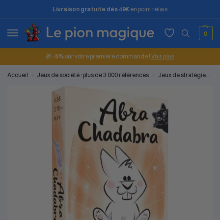
Livraison gratuite dès 49€
en point relais
0
🎁
-5%
sur votre première commande !
Voir plus
Accueil
Jeux de société : plus de 3 000 références
Jeux de stratégie
A
/
/