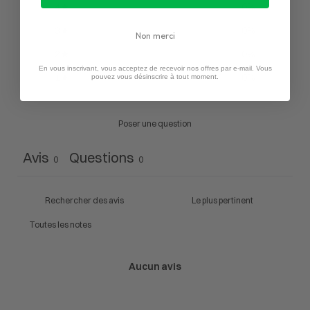
4
0
%
3
0
%
Non merci
2
0
%
En vous inscrivant, vous acceptez de recevoir nos offres par e-mail. Vous
1
0
%
pouvez vous désinscrire à tout moment.
Poser une question
Avis
Questions
0
0
Aucun avis