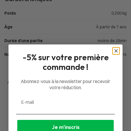
Poids
0,200 kg
Âge
À partir de 7 ans
Durée d'une partie
moins de 15min
Nombre de joueurs
2 à 5 joueurs
-5% sur votre première
commande !
Avis du client
Abonnez-vous à la newsletter pour recevoir
votre réduction.
0
Email
/ 5
0 avis
5
0
%
Je m'inscris