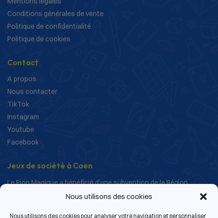
Mentions légales
Conditions générales de vente
Politique de confidentialité
Politique de cookies
Contact
A propos
Nous contacter
TikTok
Instagram
Youtube
Facebook
Jeux de société à Caen
Le Pion Magique a bénéficié d’une subvention de la Région
Normandie dans le cadre de ses actions de structuration et de
Nous utilisons des cookies
développement.
Nous utilisons des cookies pour analyser votre navigation et personnaliser